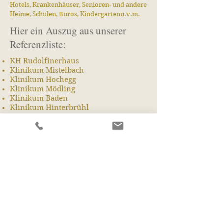
Hotels, Krankenhäuser, Senioren- und andere
Heime, Schulen,
Büros, Kindergärtenu.v.m.
Hier ein Auszug aus unserer
Referenzliste:
KH Rudolfinerhaus
Klinikum Mistelbach
Klinikum Hochegg
Klinikum Mödling
Klinikum Baden
Klinikum Hinterbrühl
Hotel Ambassador
Klinikum Mauer Amstetten
Div. Schulen
Div. Heime
Div. Pensionistenheime
Seminarraum Metatron
Flughafen Wien
Weißer Hof Rehazentren